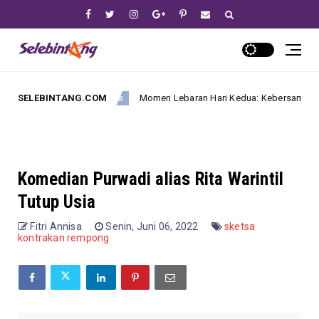
SELEBINTANG.COM
Momen Lebaran Hari Kedua: Kebersamaan Hangat yang 
Artis Indonesia
Komedian Purwadi alias Rita Warintil
Tutup Usia
Fitri Annisa
Senin, Juni 06, 2022
sketsa
kontrakan rempong