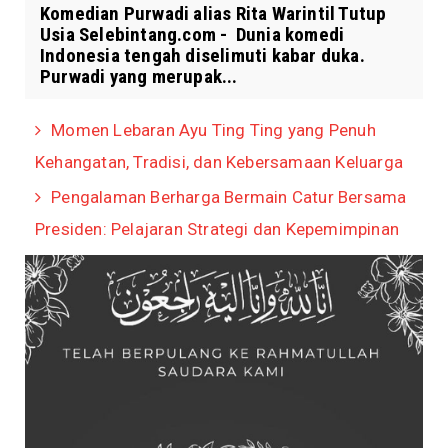
Komedian Purwadi alias Rita Warintil Tutup
Usia Selebintang.com - Dunia komedi
Indonesia tengah diselimuti kabar duka.
Purwadi yang merupak...
Momen Lebaran Ayu Ting Ting yang Penuh
Kehangatan, Tradisi, dan Kebersamaan Keluarga
Pengalaman Berharga Bermain Catur Bersama
Presiden: Pelajaran Strategi dan Kepemimpinan