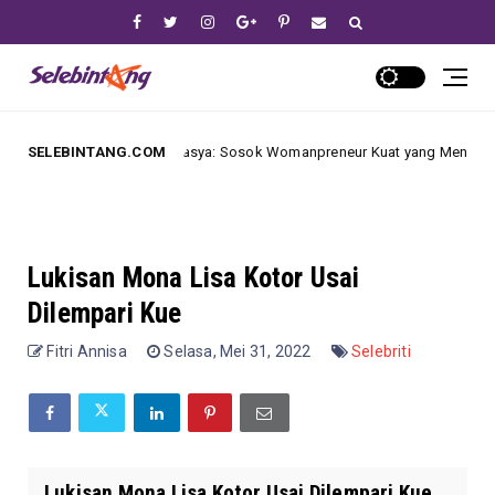
Tasya Farasya: Sosok Womanpreneur Kuat yang Mendefinisikan Ulang In
SELEBINTANG.COM
Lukisan Mona Lisa Kotor Usai
Dilempari Kue
Fitri Annisa
Selasa, Mei 31, 2022
Selebriti
Lukisan Mona Lisa Kotor Usai Dilempari Kue