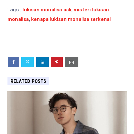
Tags :
lukisan monalisa asli
,
misteri lukisan
monalisa
,
kenapa lukisan monalisa terkenal
RELATED POSTS