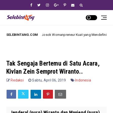
ya Farasya: Sosok Womanpreneur Kuat yang Mendefinisikan Ulang Industri 
SELEBINTANG.COM
Tak Sengaja Bertemu di Satu Acara,
Kivlan Zein Semprot Wiranto..
Redaksi
Sabtu, April 06, 2019
Indonesia
Jenderal (purn) Wiranto dan Mayjend (purn)