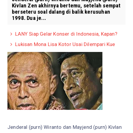
Kivlan Zen akhirnya bertemu, setelah sempat
berseteru soal dalang di balik kerusuhan
1998. Dua je...
LANY Siap Gelar Konser di Indonesia, Kapan?
Lukisan Mona Lisa Kotor Usai Dilempari Kue
Jenderal (purn) Wiranto dan Mayjend (purn) Kivlan